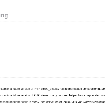
uctors in a future version of PHP; views_display has a deprecated constructor in
req
ructors in a future version of PHP; views_many_to_one_helper has a deprecated con
ressed on further calls in
menu_set_active_trail()
(Zeile
2394
von
/var/www/clients