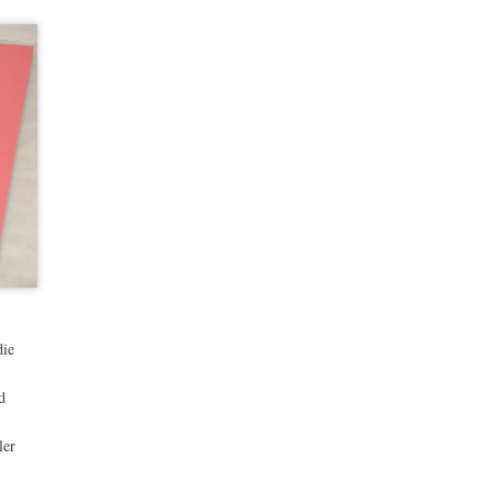
die
d
ler