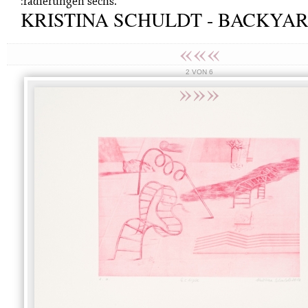
:radierungen sechs.
KRISTINA SCHULDT - BACKYA
«««
2 VON 6
»»»