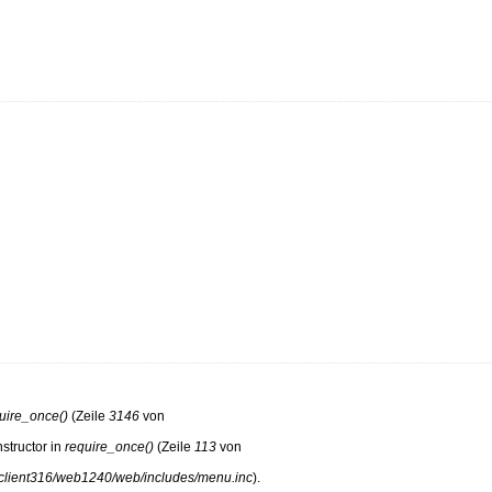
uire_once()
(Zeile
3146
von
structor in
require_once()
(Zeile
113
von
/client316/web1240/web/includes/menu.inc
).