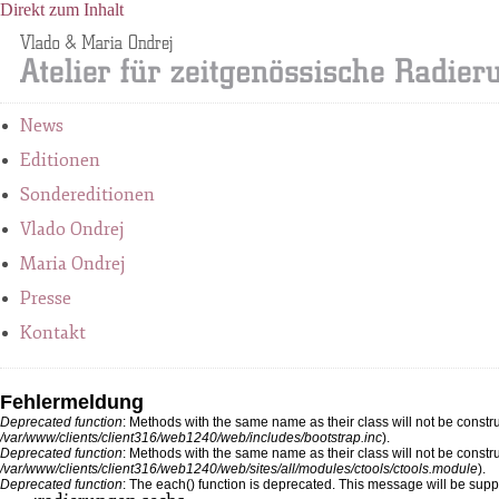
Direkt zum Inhalt
News
Editionen
Sondereditionen
Vlado Ondrej
Maria Ondrej
Presse
Kontakt
Fehlermeldung
Deprecated function
: Methods with the same name as their class will not be constr
/var/www/clients/client316/web1240/web/includes/bootstrap.inc
).
Deprecated function
: Methods with the same name as their class will not be const
/var/www/clients/client316/web1240/web/sites/all/modules/ctools/ctools.module
).
Deprecated function
: The each() function is deprecated. This message will be supp