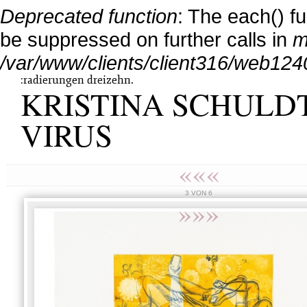
Deprecated function
: The each() f
be suppressed on further calls in
m
/var/www/clients/client316/web124
:radierungen dreizehn.
KRISTINA SCHULDT
VIRUS
«««
3 VON 6
»»»